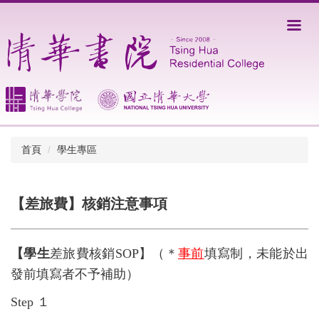
跳
到
主
要
內
容
區
首頁
學生專區
【差旅費】核銷注意事項
【學生
差旅費核銷SOP】（＊
事前
填寫制，未能於出
發前填寫者不予補助）
Step １