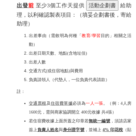
出發
前
至少3個工作天提供
給助
理，以利確認製表項目：（填妥企劃書後，寄給
助理）
出差事由（需敘明為何種「
教育/學習
目的」相關之活
動）
出差日期天數、地點(含地址佳)
出差人數
交通方式(或住宿地點)與費用
負責請領人（代墊人，一位負責代表請款）
註：
交通票根
及
住宿費單據
必須為
一人一張
。（例：4人房
1600元，需與商家協調開立 400元收據 共4張）
若住宿費收據上面所蓋之印章若
無統一編號
，須請店家
簽上
負責人姓名
與
身分證字號
，並補上
4% 印花稅
（貼