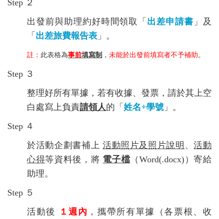
Step ２
出發前與助理約好時間領取「
出差申請書
」及
「
出差旅費報告表
」。
註：
此表格為
事前
填寫制
，
未能於出發前填寫者不予補助
。
Step ３
整理好所有單據，若有收據、發票，請於其上空
白處寫上負責
請領人
的「
姓名+學號
」。
Step ４
於活動企劃書補上
活動照片及照片說明
、
活動
心得
等資料後，將
電子檔
（Word(.docx)）寄給
助理。
Step ５
活動後
１週內
，攜帶所有單據（各票根、收