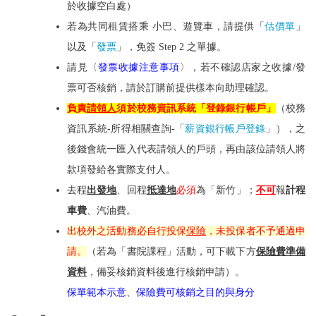
於收據空白處）
若為共同租賃搭乘 小巴、遊覽車，請提供「
估價單
」
以及「
發票
」，免簽 Step 2 之單據。
請見〈
發票收據注意事項
〉，若不確認店家之收據/發
票可否核銷，請於訂購前提供樣本向助理確認。
負責
請領人
須於校務資訊系統「登錄銀行帳戶」
（校務
資訊系統-所得相關查詢-「
薪資銀行帳戶登錄
」）
，之
後錢會統一匯入代表請領人的戶頭，再由該位請領人將
款項發給各實際支付人。
去程
出發地
、回程
抵達地
必須
為「新竹」；
不可
報
計程
車費
、汽油費。
出校外之活動務必自行投保
保險
，未投保者不予通過申
請。
（若為「書院課程」活動，可下載下方
保險費準備
資料
，備妥核銷資料後進行核銷申請）。
保單範本示意
、
保險費可核銷之目的與身分