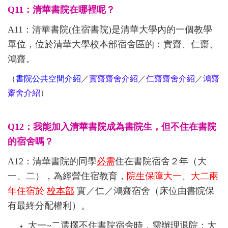
Q11：清華書院在哪裡呢？
A11：清華書院(住宿書院)是清華大學內的一個教學
單位，位於清華大學校本部宿舍區的：實齋、仁齋、
鴻齋
。
（
書院公共空間介紹
／
實齋齋舍介紹
／
仁齋齋舍介紹
／
鴻齋
齋舍介紹
）
Q12：我能加入清華書院成為書院生，但不住在書院
的宿舍嗎？
A12：清華書院的
同學
必需
住在書院宿舍２年（大
一、二），為經營住宿教育，
院生保障大一、大二兩
年住宿於
校本部
實／
仁／鴻齋宿舍（床位由書院保
有最終分配權利）。
大一~二
選擇不住書院宿舍時，需辦理退院；大