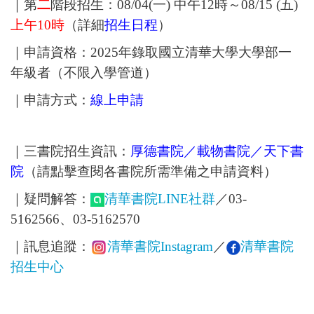
｜第
二
階段招生：08/04(一) 中午12時～08/15 (五
)
上
午10時
（詳細
招生日程
）
｜申請資格：2025年錄取國立清華大學大學部一
年級者（不限入學管道）
｜申請方式：
線上申請
｜三書院招生資訊：
厚德書院／載物書院
／
天下書
院
（請點擊查閱各書院所需準備之申請資料）
｜疑問解答：
清華書院LINE社群
／03-
5162566、03-5162570
｜訊息追蹤：
清華書院Instagram
／
清華書院
招生中心