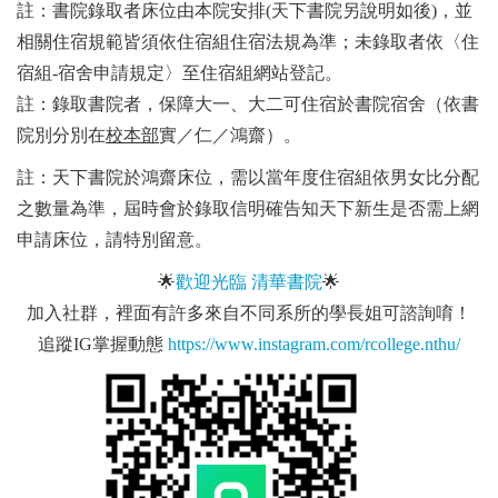
註：書院錄取者床位由本院安排(天下書院另說明如後)，並
相關住宿規範皆須依住宿組住宿法規為準；未錄取者依〈住
宿組-宿舍申請規定〉至住宿組網站登記。
註：錄取書院者，保障大一、大二可住宿於書院宿舍（依書
院別分別在
校本部
實／仁／鴻齋）。
註：天下書院於鴻齋床位，需以當年度住宿組依男女比分配
之數量為準，屆時會於錄取信明確告知天下新生是否需上網
申請床位，請特別留意。
🌟
歡迎光臨 清華書院
🌟
加入社群，裡面有許多來自不同系所的學長姐可諮詢唷！
追蹤IG掌握動態
https://www.instagram.com/rcollege.nthu/