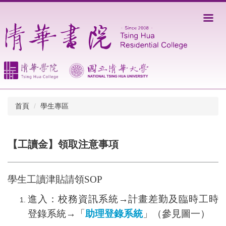
跳
到
主
要
內
容
區
首頁
學生專區
【工讀金】領取注意事項
學生工讀津貼請領SOP
進入：校務資訊系統→計畫差勤及臨時工時
登錄系統→「
助理登錄系統
」（參見圖一）