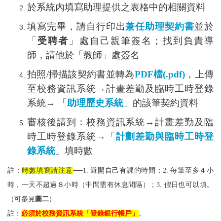
於系統內填寫助理提供之表格中的相關資料
填寫完畢，請自行印出
兼任助理契約書
並於
「
受聘者
」處自己親筆簽名；
找到負責導
師，請他於「教師」處簽名
拍照/掃描該契約書並轉為
PDF檔(.pdf)
，上傳
至校務資訊系統→計畫差勤及臨時工時登錄
系統→ 「
助理歷史系統
」的該筆契約資料
審核後請到：校務資訊系統→計畫差勤及臨
時工時登錄系統→「
計劃差勤與臨時工時登
錄系統
」填時數
註：
時數填寫請注意
──1. 避開自己有課的時間；2. 每筆至多４小
時，一天不超過８小時（中間需有休息間隔）；3. 假日也可以填。
（可參見
圖二
）
註：
必須於校務資訊系統「登錄銀行帳戶」
。